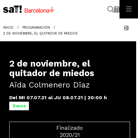
Buscar
Com
INICIO
PROGRAMACIÓN
2 DE NOVIEMBRE, EL QUITADOR DE MIEDOS
2 de noviembre, el
quitador de miedos
Aïda Colmenero Dïaz
Del MI 07.07.21
al JU 08.07.21
|
20:00 h
Danza
Finalizado
2020/21