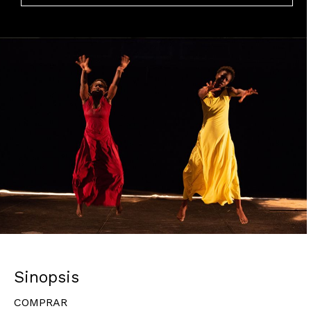
Diapositiva 1 de 1
Sinopsis
COMPRAR