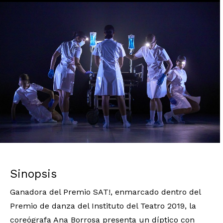
Diapositiva 1 de 1
Sinopsis
Ganadora del Premio SAT!, enmarcado dentro del
Premio de danza del Instituto del Teatro 2019, la
coreógrafa Ana Borrosa presenta un díptico con