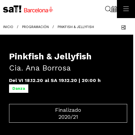
Buscar
Com
INICIO
PROGRAMACIÓN
PINKFISH & JELLYFISH
Pinkfish & Jellyfish
Cia. Ana Borrosa
Del VI 18.12.20
al SA 19.12.20
|
20:00 h
Danza
Finalizado
2020/21