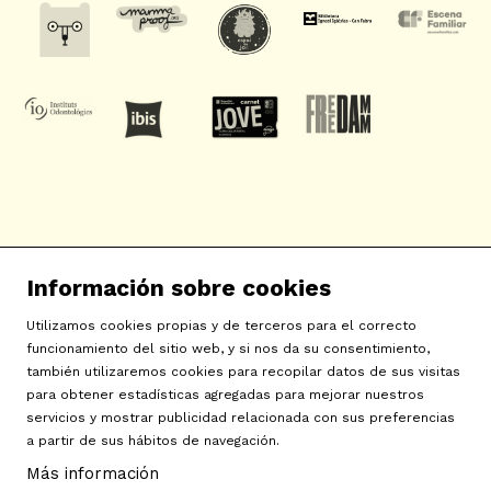
SAT! Sant Andreu Teatre
Información sobre cookies
c/ Neopàtria, 54
08030 Barcelona
Utilizamos cookies propias y de terceros para el correcto
info@sat-teatre.cat | 933457930
funcionamiento del sitio web, y si nos da su consentimiento,
también utilizaremos cookies para recopilar datos de sus visitas
para obtener estadísticas agregadas para mejorar nuestros
Sitemap
|
Aviso Legal
|
Uso de Cookies
|
Contactar
|
servicios y mostrar publicidad relacionada con sus preferencias
a partir de sus hábitos de navegación.
Política de privacidad
|
Declaración de accesibilidad
Más información