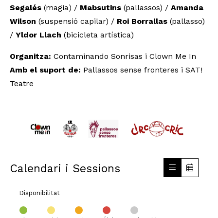
Segalés
(magia) /
Mabsutins
(pallassos) /
Amanda
Wilson
(suspensió capilar) /
Roi Borrallas
(pallasso)
/
Yldor Llach
(bicicleta artística)
Organitza:
Contaminando Sonrisas i Clown Me In
Amb el suport de:
Pallassos sense fronteres i SAT!
Teatre
Calendari i Sessions
Disponibilitat