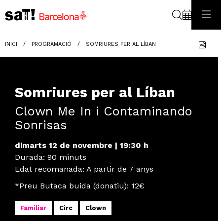
Cerca
Com
INICI
PROGRAMACIÓ
SOMRIURES PER AL LÍBAN
Somriures per al Líban
Clown Me In i Contaminando
Sonrisas
dimarts 12 de novembre
|
19:30 h
Durada:
90 minuts
Edat recomanada
:
A partir de 7 anys
*Preu Butaca buida (donatiu): 12€
Familiar
Circ
Clown