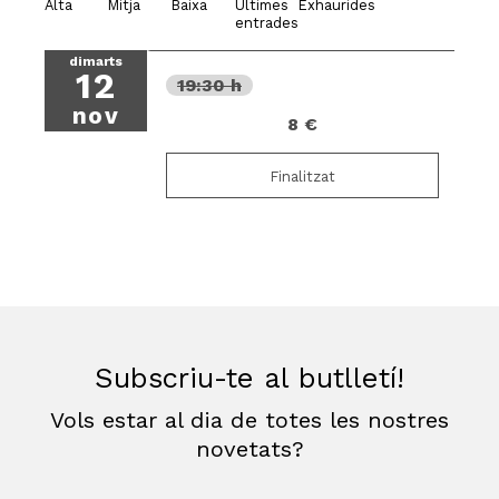
Alta
Mitja
Baixa
Últimes
Exhaurides
entrades
dimarts
12
19:30 h
nov
8 €
Finalitzat
Subscriu-te al butlletí!
Vols estar al dia de totes les nostres
novetats?