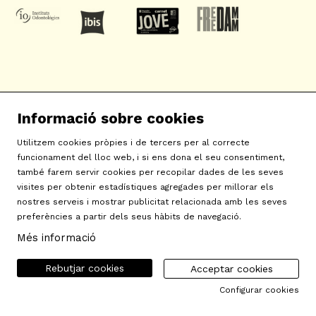
SAT! Sant Andreu Teatre
Informació sobre cookies
c/ Neopàtria, 54
Utilitzem cookies pròpies i de tercers per al correcte
08030 Barcelona
funcionament del lloc web, i si ens dona el seu consentiment,
info@sat-teatre.cat | 933457930
també farem servir cookies per recopilar dades de les seves
visites per obtenir estadístiques agregades per millorar els
nostres serveis i mostrar publicitat relacionada amb les seves
Sitemap
|
Avís Legal
|
Ús de Cookies
|
Contactar
|
preferències a partir dels seus hàbits de navegació.
Política de privacitat
|
Declaració d'accessibilitat
Més informació
Rebutjar cookies
Acceptar cookies
Configurar cookies