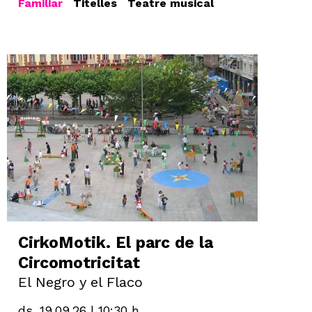
Familiar
Titelles
Teatre musical
CirkoMotik. El parc de la
Circomotricitat
El Negro y el Flaco
ds. 19.09.26
|
10:30 h