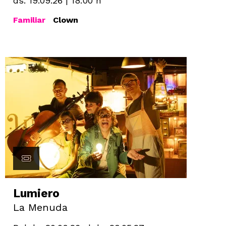
ds. 19.09.26
|
18:00 h
Familiar
Clown
Lumiero
La Menuda